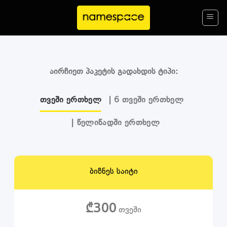
Skip
to
content
აირჩიეთ პაკეტის გადახდის ტიპი:
ᲗᲕᲔᲨᲘ ᲔᲠᲗᲮᲔᲚ
| 6 ᲗᲕᲔᲨᲘ ᲔᲠᲗᲮᲔᲚ
| ᲬᲔᲚᲘᲬᲐᲓᲨᲘ ᲔᲠᲗᲮᲔᲚ
ბიზნეს საიტი
₾300
თვეში