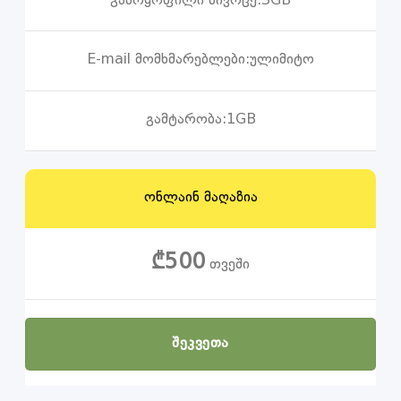
გამოყოფილი სივრცე:
3GB
E-mail მომხმარებლები:
ულიმიტო
გამტარობა:
1GB
ონლაინ მაღაზია
₾500
თვეში
ᲨᲔᲙᲕᲔᲗᲐ